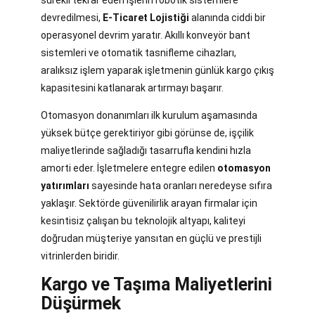
sürekli tekrar eden işlerin robotik sistemlere
devredilmesi,
E-Ticaret Lojistiği
alanında ciddi bir
operasyonel devrim yaratır. Akıllı konveyör bant
sistemleri ve otomatik tasnifleme cihazları,
aralıksız işlem yaparak işletmenin günlük kargo çıkış
kapasitesini katlanarak artırmayı başarır.
Otomasyon donanımları ilk kurulum aşamasında
yüksek bütçe gerektiriyor gibi görünse de, işçilik
maliyetlerinde sağladığı tasarrufla kendini hızla
amorti eder. İşletmelere entegre edilen
otomasyon
yatırımları
sayesinde hata oranları neredeyse sıfıra
yaklaşır. Sektörde güvenilirlik arayan firmalar için
kesintisiz çalışan bu teknolojik altyapı, kaliteyi
doğrudan müşteriye yansıtan en güçlü ve prestijli
vitrinlerden biridir.
Kargo ve Taşıma Maliyetlerini
Düşürmek