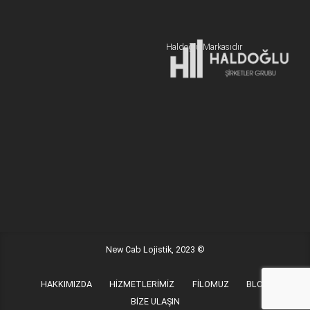
+90 216 606 55 77
Hemen Teklif Alın
Haldoğlu Markasıdır
Adres:
19 Mayıs Mah. Sümer Sk. Zitaş Blokları D:2 NO:7 Kadıköy
İstanbul / Türkiye
E-posta:
info@newcablojistik.com
New Cab Lojistik, 2023 ©
HAKKIMIZDA
HİZMETLERİMİZ
FİLOMUZ
BLOG
BİZE ULAŞIN