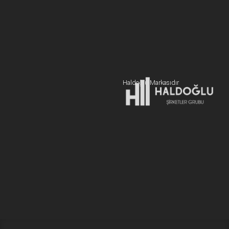
BİZE ULAŞIN
+90 216 606 55 77
Hemen Teklif Alın
Haldoğlu Markasıdır
Adres:
19 Mayıs Mah. Sümer Sk. Zitaş Blokları D:2 NO:7 Kadıköy
İstanbul / Türkiye
E-posta:
info@newcablojistik.com