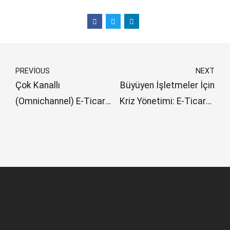
PREVIOUS
NEXT
Çok Kanallı
Büyüyen İşletmeler İçin
(Omnichannel) E-Ticaret
Kriz Yönetimi: E-Ticaret
Lojistiği Yönetimi
Lojistiği ile Kaosun
Önüne Geçin
HAKKIMIZDA