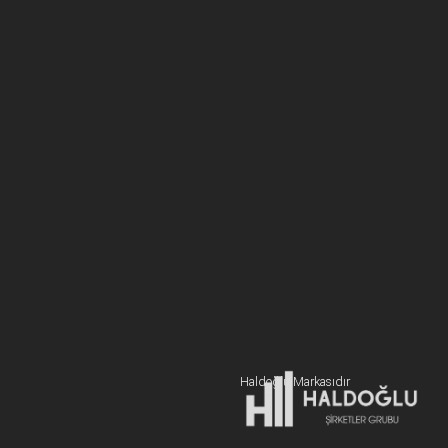
New Cab Lojistik, kurumsal şirketlerin bireysel alıcılı
gönderilerini, geniş dağıtım ağı, büyük filosu ve tecrübeli
ekibi ile şehir içinde söz verilen gün ve saatte alıcısına
ulaştırır.
BİZE ULAŞIN
+90 216 606 55 77
Hemen Teklif Alın
Haldoğlu Markasıdır
Adres:
19 Mayıs Mah. Sümer Sk. Zitaş Blokları D:2 NO:7 Kadıköy
İstanbul / Türkiye