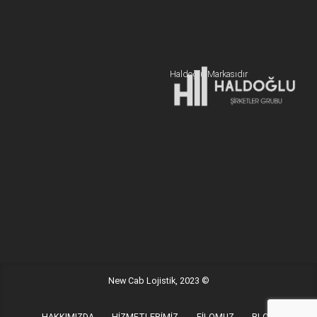
+90 216 606 55 77
Hemen Teklif Alın
Haldoğlu Markasıdır
Adres:
19 Mayıs Mah. Sümer Sk. Zitaş Blokları D:2 NO:7 Kadıköy
İstanbul / Türkiye
E-posta:
info@newcablojistik.com
New Cab Lojistik, 2023 ©
HAKKIMIZDA
HİZMETLERİMİZ
FİLOMUZ
BLOG