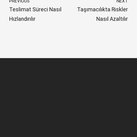
PREVIOUS
NEXT
Teslimat Süreci Nasıl
Taşımacılıkta Riskler
Hızlandırılır
Nasıl Azaltılır
HAKKIMIZDA
New Cab Lojistik, kurumsal şirketlerin bireysel alıcılı
gönderilerini, geniş dağıtım ağı, büyük filosu ve tecrübeli
ekibi ile şehir içinde söz verilen gün ve saatte alıcısına