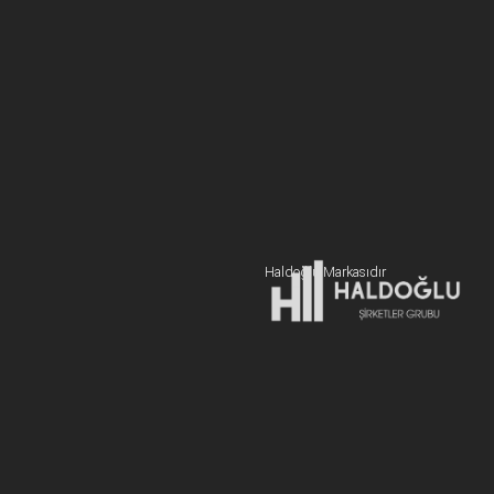
ulaştırır.
BİZE ULAŞIN
+90 216 606 55 77
Hemen Teklif Alın
Haldoğlu Markasıdır
Adres:
19 Mayıs Mah. Sümer Sk. Zitaş Blokları D:2 NO:7 Kadıköy
İstanbul / Türkiye
E-posta:
info@newcablojistik.com