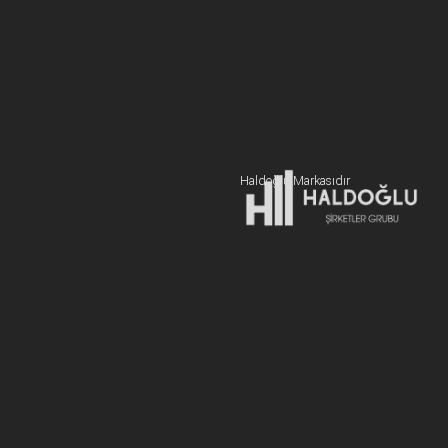
BİZE ULAŞIN
+90 216 606 55 77
Hemen Teklif Alın
Haldoğlu Markasıdır
Adres:
19 Mayıs Mah. Sümer Sk. Zitaş Blokları D:2 NO:7 Kadıköy
İstanbul / Türkiye
E-posta:
info@newcablojistik.com