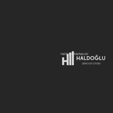
BİZE ULAŞIN
+90 216 606 55 77
Hemen Teklif Alın
Haldoğlu Markasıdır
Adres:
19 Mayıs Mah. Sümer Sk. Zitaş Blokları D:2 NO:7 Kadıköy
İstanbul / Türkiye
E-posta:
info@newcablojistik.com