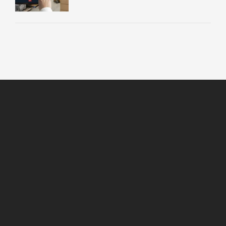
HAKKIMIZDA
New Cab Lojistik, kurumsal şirketlerin bireysel alıcılı
gönderilerini, geniş dağıtım ağı, büyük filosu ve tecrübeli
ekibi ile şehir içinde söz verilen gün ve saatte alıcısına
ulaştırır.