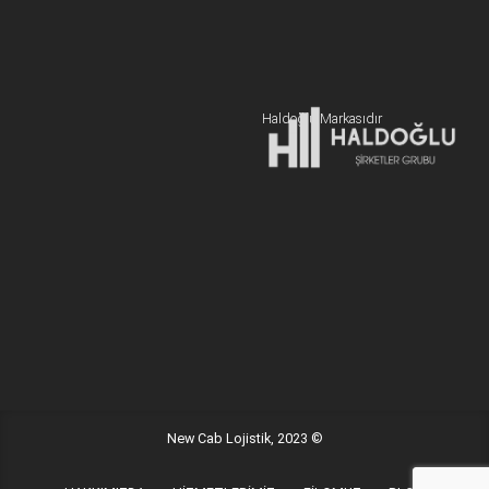
+90 216 606 55 77
Hemen Teklif Alın
Haldoğlu Markasıdır
Adres:
19 Mayıs Mah. Sümer Sk. Zitaş Blokları D:2 NO:7 Kadıköy
İstanbul / Türkiye
E-posta:
info@newcablojistik.com
New Cab Lojistik, 2023 ©