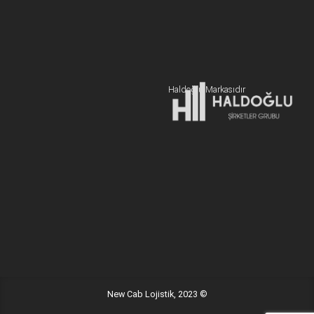
BİZE ULAŞIN
+90 216 606 55 77
Hemen Teklif Alın
Haldoğlu Markasıdır
Adres:
19 Mayıs Mah. Sümer Sk. Zitaş Blokları D:2 NO:7 Kadıköy
İstanbul / Türkiye
E-posta:
info@newcablojistik.com
New Cab Lojistik, 2023 ©