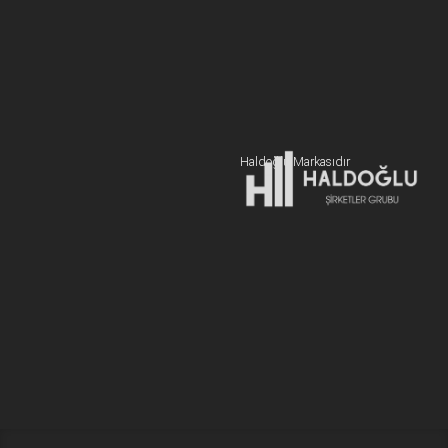
BİZE ULAŞIN
+90 216 606 55 77
Hemen Teklif Alın
Haldoğlu Markasıdır
Adres:
19 Mayıs Mah. Sümer Sk. Zitaş Blokları D:2 NO:7 Kadıköy
İstanbul / Türkiye
E-posta:
info@newcablojistik.com