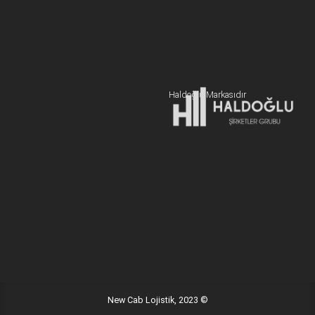
BİZE ULAŞIN
+90 216 606 55 77
Hemen Teklif Alın
Haldoğlu Markasıdır
Adres:
19 Mayıs Mah. Sümer Sk. Zitaş Blokları D:2 NO:7 Kadıköy
İstanbul / Türkiye
E-posta:
info@newcablojistik.com
New Cab Lojistik, 2023 ©