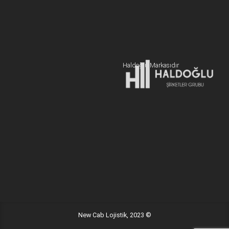
BİZE ULAŞIN
+90 216 606 55 77
Hemen Teklif Alın
Haldoğlu Markasıdır
Adres:
19 Mayıs Mah. Sümer Sk. Zitaş Blokları D:2 NO:7 Kadıköy
İstanbul / Türkiye
E-posta:
info@newcablojistik.com
New Cab Lojistik, 2023 ©