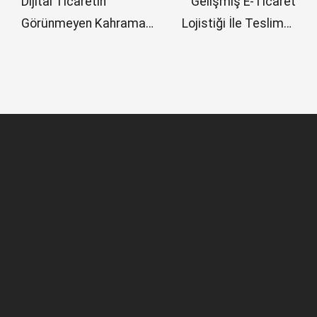
Dijital Ticaretin
Gelişmiş E-Ticaret
Görünmeyen Kahramanı:
Lojistiği İle Teslimat
E-Ticaret Lojistiği ile
Hızınızı İkiye Katlayın
Müşteri Memnuniyetini
Zirveye Taşıyın
HAKKIMIZDA
New Cab Lojistik, kurumsal şirketlerin bireysel alıcılı
gönderilerini, geniş dağıtım ağı, büyük filosu ve tecrübeli
ekibi ile şehir içinde söz verilen gün ve saatte alıcısına
ulaştırır.