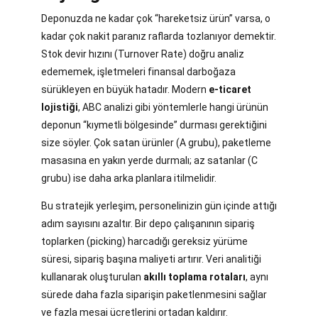
Deponuzda ne kadar çok “hareketsiz ürün” varsa, o
kadar çok nakit paranız raflarda tozlanıyor demektir.
Stok devir hızını (Turnover Rate) doğru analiz
edememek, işletmeleri finansal darboğaza
sürükleyen en büyük hatadır. Modern
e-ticaret
lojistiği
, ABC analizi gibi yöntemlerle hangi ürünün
deponun “kıymetli bölgesinde” durması gerektiğini
size söyler. Çok satan ürünler (A grubu), paketleme
masasına en yakın yerde durmalı; az satanlar (C
grubu) ise daha arka planlara itilmelidir.
Bu stratejik yerleşim, personelinizin gün içinde attığı
adım sayısını azaltır. Bir depo çalışanının sipariş
toplarken (picking) harcadığı gereksiz yürüme
süresi, sipariş başına maliyeti artırır. Veri analitiği
kullanarak oluşturulan
akıllı toplama rotaları
, aynı
sürede daha fazla siparişin paketlenmesini sağlar
ve fazla mesai ücretlerini ortadan kaldırır.