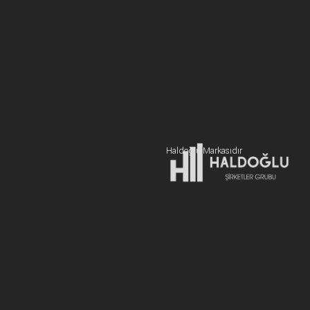
BİZE ULAŞIN
+90 216 606 55 77
Hemen Teklif Alın
Haldoğlu Markasıdır
Adres:
19 Mayıs Mah. Sümer Sk. Zitaş Blokları D:2 NO:7 Kadıköy
İstanbul / Türkiye
E-posta:
info@newcablojistik.com