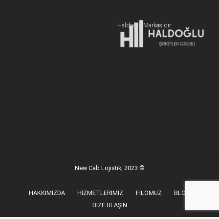
Hemen Teklif Alın
Haldoğlu Markasıdır
Adres:
19 Mayıs Mah. Sümer Sk. Zitaş Blokları D:2 NO:7 Kadıköy
İstanbul / Türkiye
E-posta:
info@newcablojistik.com
New Cab Lojistik, 2023 ©
HAKKIMIZDA
HİZMETLERİMİZ
FİLOMUZ
BLOG
BİZE ULAŞIN