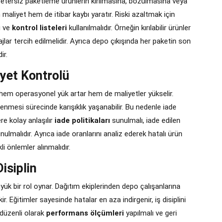
r. Yetersiz paketleme ürünlerin kırılmasına, bozulmasına veya
aliyet hem de itibar kaybı yaratır. Riski azaltmak için
i ve
kontrol listeleri
kullanılmalıdır. Örneğin kırılabilir ürünler
ajlar tercih edilmelidir. Ayrıca depo çıkışında her paketin son
ir.
iyet Kontrolü
em operasyonel yük artar hem de maliyetler yükselir.
enmesi sürecinde karışıklık yaşanabilir. Bu nedenle iade
re kolay anlaşılır
iade politikaları
sunulmalı, iade edilen
nulmalıdır. Ayrıca iade oranlarını analiz ederek hatalı ürün
li önlemler alınmalıdır.
isiplin
yük bir rol oynar. Dağıtım ekiplerinden depo çalışanlarına
. Eğitimler sayesinde hatalar en aza indirgenir, iş disiplini
 düzenli olarak
performans ölçümleri
yapılmalı ve geri