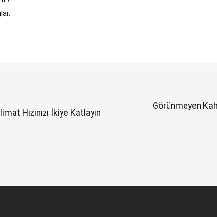
ır?
lar.
Görünmeyen Kahram
limat Hızınızı İkiye Katlayın