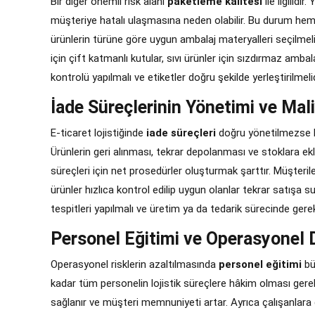
Bir diğer önemli risk alanı
paketleme kalitesi
ile ilgilidi
müşteriye hatalı ulaşmasına neden olabilir. Bu durum hem m
ürünlerin türüne göre uygun ambalaj materyalleri seçilmel
için çift katmanlı kutular, sıvı ürünler için sızdırmaz ambal
kontrolü yapılmalı ve etiketler doğru şekilde yerleştirilmelid
İade Süreçlerinin Yönetimi ve Mal
E-ticaret lojistiğinde
iade süreçleri
doğru yönetilmezse h
Ürünlerin geri alınması, tekrar depolanması ve stoklara ekl
süreçleri için net prosedürler oluşturmak şarttır. Müşterile
ürünler hızlıca kontrol edilip uygun olanlar tekrar satışa su
tespitleri yapılmalı ve üretim ya da tedarik sürecinde gerek
Personel Eğitimi ve Operasyonel D
Operasyonel risklerin azaltılmasında
personel eğitimi
bü
kadar tüm personelin lojistik süreçlere hâkim olması gerekir
sağlanır ve müşteri memnuniyeti artar. Ayrıca çalışanlara