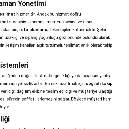
Zaman Yönetimi
teslimat
hizmetidir. Ancak bu hizmet doğru
slimat süresinin aksaması müşteri kaybına ve itibar
ından biri,
rota planlama
teknolojileri kullanmaktır. Şehir
olan uzaklığı ve sipariş yoğunluğu göz önünde bulundurularak
in iletişim kanalları açık tutulmalı, teslimat anlık olarak takip
Sistemleri
sikliğinden doğar. Teslimatın geciktiği ya da siparişin yanlış
memnuniyetsizlik artar. Bu riski azaltmak için
coğrafi takip
a verildiği, dağıtım ekibine teslim edildiği ve müşteriye ulaştığı
esi sürecin şeffaf ilerlemesini sağlar. Böylece müşteri hem
duyar.
iği