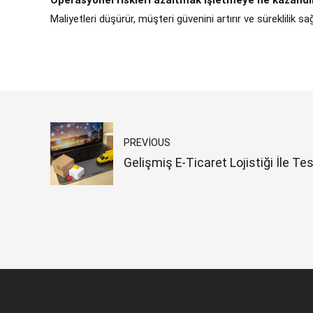
Operasyonel riskleri azaltmak işletmeye ne kazandır
Maliyetleri düşürür, müşteri güvenini artırır ve süreklilik sağ
PREVIOUS
Gelişmiş E-Ticaret Lojistiği İle Tes