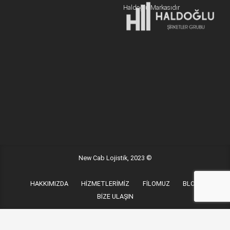
Haldoğlu Markasıdır
Adres:
19 Mayıs Mah. Sümer Sk. Zitaş Blokları D:2 NO:7 Kadıköy
İstanbul / Türkiye
E-posta:
info@newcablojistik.com
New Cab Lojistik, 2023 ©
HAKKIMIZDA
HİZMETLERİMİZ
FİLOMUZ
BLOG
BİZE ULAŞIN