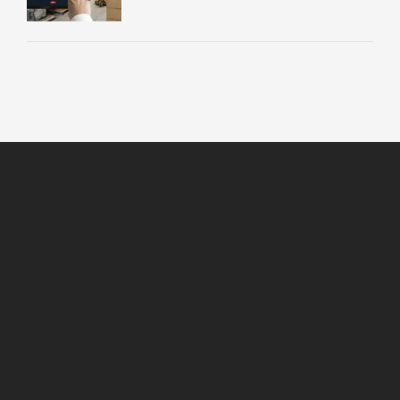
HAKKIMIZDA
New Cab Lojistik, kurumsal şirketlerin bireysel alıcılı
gönderilerini, geniş dağıtım ağı, büyük filosu ve tecrübeli
ekibi ile şehir içinde söz verilen gün ve saatte alıcısına
ulaştırır.