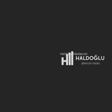
BİZE ULAŞIN
+90 216 606 55 77
Hemen Teklif Alın
Haldoğlu Markasıdır
Adres:
19 Mayıs Mah. Sümer Sk. Zitaş Blokları D:2 NO:7 Kadıköy
İstanbul / Türkiye
E-posta:
info@newcablojistik.com