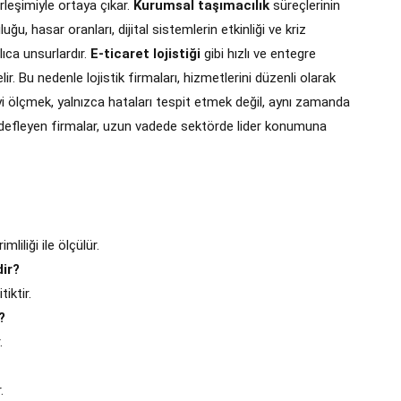
rleşimiyle ortaya çıkar.
Kurumsal taşımacılık
süreçlerinin
, hasar oranları, dijital sistemlerin etkinliği ve kriz
lıca unsurlardır.
E-ticaret lojistiği
gibi hızlı ve entegre
r. Bu nedenle lojistik firmaları, hizmetlerini düzenli olarak
teyi ölçmek, yalnızca hataları tespit etmek değil, aynı zamanda
 hedefleyen firmalar, uzun vadede sektörde lider konumuna
iliği ile ölçülür.
dir?
iktir.
?
.
.