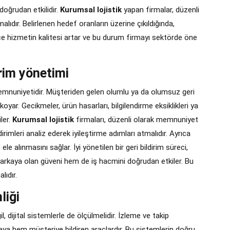
oğrudan etkilidir.
Kurumsal lojistik
yapan firmalar, düzenli
alıdır. Belirlenen hedef oranların üzerine çıkıldığında,
çe hizmetin kalitesi artar ve bu durum firmayı sektörde öne
rim yönetimi
memnuniyetidir. Müşteriden gelen olumlu ya da olumsuz geri
yar. Gecikmeler, ürün hasarları, bilgilendirme eksiklikleri ya
ler.
Kurumsal lojistik
firmaları, düzenli olarak memnuniyet
irimleri analiz ederek iyileştirme adımları atmalıdır. Ayrıca
ele alınmasını sağlar. İyi yönetilen bir geri bildirim süreci,
arkaya olan güveni hem de iş hacmini doğrudan etkiler. Bu
lıdır.
liği
il, dijital sistemlerle de ölçülmelidir. İzleme ve takip
a hem müşteriye bildiren araçlardır. Bu sistemlerin doğru