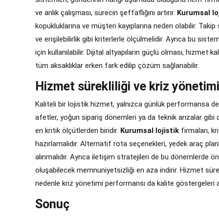
ve anlık çalışması, sürecin şeffaflığını artırır.
Kurumsal loj
kopukluklarına ve müşteri kayıplarına neden olabilir. Takip
ve erişilebilirlik gibi kriterlerle ölçülmelidir. Ayrıca bu sis
için kullanılabilir. Dijital altyapıların güçlü olması, hizmet
tüm aksaklıklar erken fark edilip çözüm sağlanabilir.
Hizmet sürekliliği ve kriz yönetimi
Kaliteli bir lojistik hizmet, yalnızca günlük performansa değ
afetler, yoğun sipariş dönemleri ya da teknik arızalar gibi
en kritik ölçütlerden biridir.
Kurumsal lojistik
firmaları, kr
hazırlamalıdır. Alternatif rota seçenekleri, yedek araç pl
alınmalıdır. Ayrıca iletişim stratejileri de bu dönemlerde ö
oluşabilecek memnuniyetsizliği en aza indirir. Hizmet sürek
nedenle kriz yönetimi performansı da kalite göstergeleri ar
Sonuç