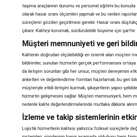
taşıma araçlarının durumu ve personel eğitimi bu konuda d
olarak hasar oranı ölçümleri yapmalı ve bu verileri raporlam
süreçlerin gözden geçirilmesi gerekir. Hasar oranı düştük
çıkarır. Kaliteyi korumak, sürdürülebilir büyüme için şarttır.
Müşteri memnuniyeti ve geri bildi
Kalitenin doğrudan ölçülebildiği en önemli alan müşteri 
bildirimler, sunulan hizmetin gerçek performansını ortaya ko
da iletişim sorunları gibi her unsur, müşteri deneyimini etki
anketleri ve değerlendirme formları hazırlamalı, bu geri bild
müşteriyle etkili iletişim kurmak, şikayetlerin yapıcı şekilde 
hizmetin gelişmesini sağlar. Müşteri memnuniyeti, hem m
nedenle kalite değerlendirmelerinde mutlaka dikkate alınma
İzleme ve takip sistemlerinin etkin
Lojistik hizmetlerin kalitesi yalnızca fiziksel süreçlerle değ
sistemleri, gönderinin hangi aşamada olduğunu hem firmay