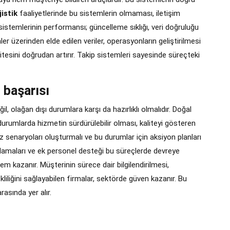
istik
faaliyetlerinde bu sistemlerin olmaması, iletişim
 sistemlerinin performansı; güncelleme sıklığı, veri doğruluğu
temler üzerinden elde edilen veriler, operasyonların geliştirilmesi
 kalitesini doğrudan artırır. Takip sistemleri sayesinde süreçteki
 başarısı
il, olağan dışı durumlara karşı da hazırlıklı olmalıdır. Doğal
 durumlarda hizmetin sürdürülebilir olması, kaliteyi gösteren
iz senaryoları oluşturmalı ve bu durumlar için aksiyon planları
anlamaları ve ek personel desteği bu süreçlerde devreye
nem kazanır. Müşterinin sürece dair bilgilendirilmesi,
liliğini sağlayabilen firmalar, sektörde güven kazanır. Bu
asında yer alır.