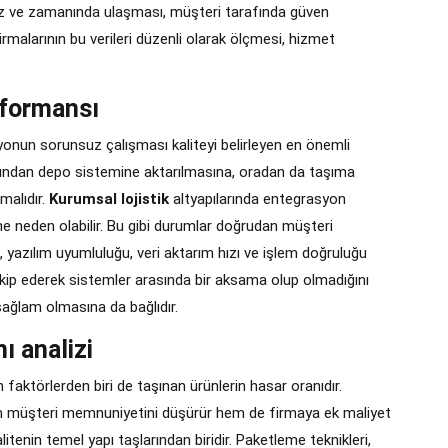
iksiz ve zamanında ulaşması, müşteri tarafında güven
 firmalarının bu verileri düzenli olarak ölçmesi, hizmet
rformansı
onun sorunsuz çalışması kaliteyi belirleyen en önemli
masından depo sistemine aktarılmasına, oradan da taşıma
malıdır.
Kurumsal lojistik
altyapılarında entegrasyon
ne neden olabilir. Bu gibi durumlar doğrudan müşteri
yazılım uyumluluğu, veri aktarım hızı ve işlem doğruluğu
i takip ederek sistemler arasında bir aksama olup olmadığını
n sağlam olmasına da bağlıdır.
ı analizi
 faktörlerden biri de taşınan ürünlerin hasar oranıdır.
m müşteri memnuniyetini düşürür hem de firmaya ek maliyet
litenin temel yapı taşlarından biridir. Paketleme teknikleri,