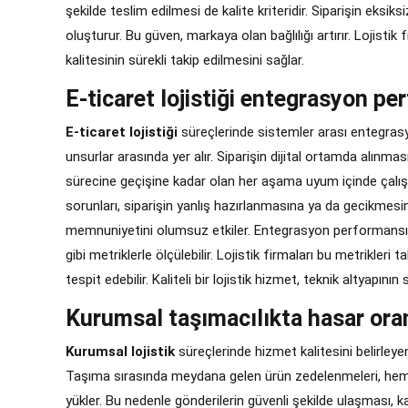
şekilde teslim edilmesi de kalite kriteridir. Siparişin eks
oluşturur. Bu güven, markaya olan bağlılığı artırır. Lojistik
kalitesinin sürekli takip edilmesini sağlar.
E-ticaret lojistiği entegrasyon pe
E-ticaret lojistiği
süreçlerinde sistemler arası entegrasy
unsurlar arasında yer alır. Siparişin dijital ortamda alın
sürecine geçişine kadar olan her aşama uyum içinde çalış
sorunları, siparişin yanlış hazırlanmasına ya da gecikmesi
memnuniyetini olumsuz etkiler. Entegrasyon performansı, 
gibi metriklerle ölçülebilir. Lojistik firmaları bu metrikler
tespit edebilir. Kaliteli bir lojistik hizmet, teknik altyapını
Kurumsal taşımacılıkta hasar oran
Kurumsal lojistik
süreçlerinde hizmet kalitesini belirleyen
Taşıma sırasında meydana gelen ürün zedelenmeleri, he
yükler. Bu nedenle gönderilerin güvenli şekilde ulaşması, ka