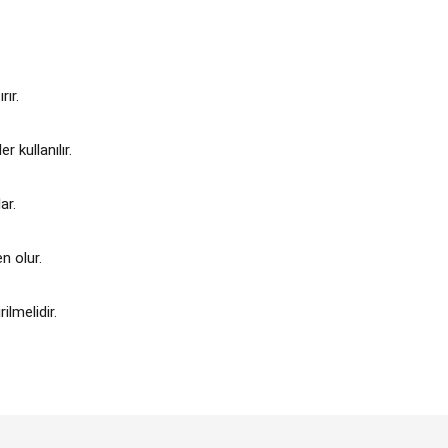
ır.
r kullanılır.
ar.
n olur.
ilmelidir.